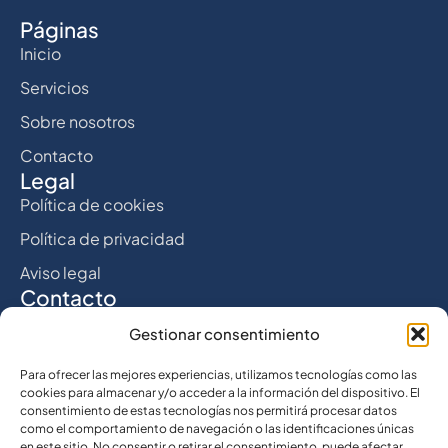
Páginas
Inicio
Servicios
Sobre nosotros
Contacto
Legal
Política de cookies
Política de privacidad
Aviso legal
Contacto
C. Eduardo Chillída, 13, 28880 Meco, Madrid
Gestionar consentimiento
634 23 23 65
Para ofrecer las mejores experiencias, utilizamos tecnologías como las
cookies para almacenar y/o acceder a la información del dispositivo. El
info@ivessaconstrucciones.com
consentimiento de estas tecnologías nos permitirá procesar datos
como el comportamiento de navegación o las identificaciones únicas
en este sitio. No consentir o retirar el consentimiento, puede afectar