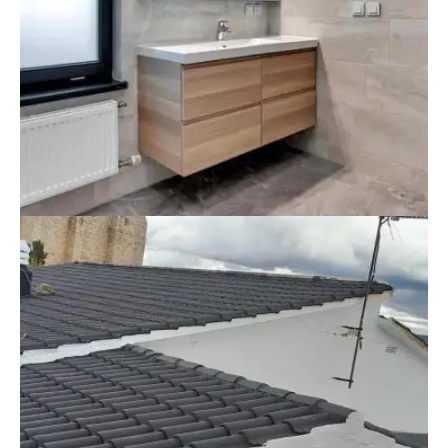
Reforma de baño – Vivienda unifamiliar, zona
centro Renovación completa con
revestimientos cerámicos efecto piedra, mueble
suspendido en madera, grifería empotrada y
espejo con iluminación LED.
Cubierta Y Tejado
(Impermeabilización Y Mejora
Exterior)
Rehabilitación de cubierta inclinada – Vivienda