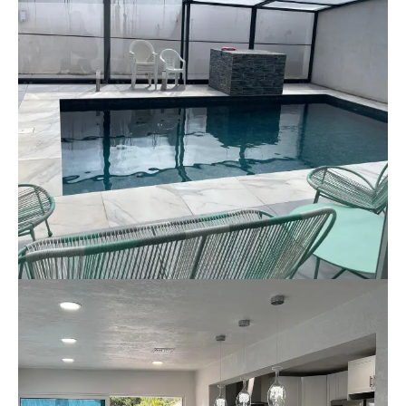
Piscina Cubierta (Reforma De
Exterior + Cerramiento)
Reforma y cerramiento de piscina – Chalet en
zona este Instalación de cerramiento móvil,
revestimiento en porcelánico antideslizante y
muro decorativo en piedra. Espacio funcional
todo el año.