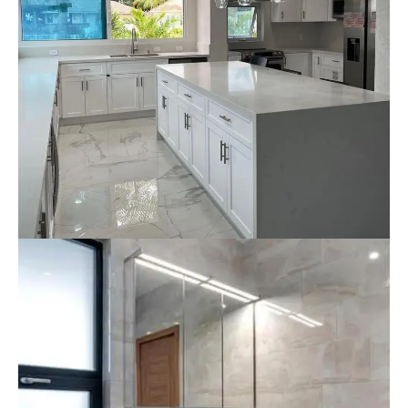
Reforma De Cocina En Estilo
Blanco (Amplitud Y Luz Natural)
Renovación de cocina – Vivienda en zona
residencial Cambio completo de solado y
alicatado, mobiliario blanco con isla central y
acabados de alta gama. Estilo limpio y
contemporáneo.
Baño Moderno En Tonos Cálidos
(Reforma Integral)