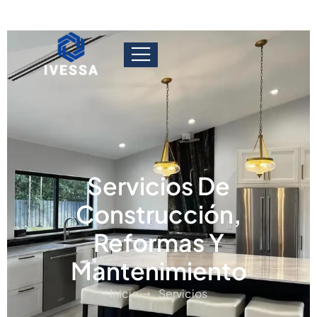
Servicios De
Construcción,
Reformas Y
Mantenimiento
Inicio
Servicios