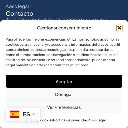
Aviso legal
Contacto
C. Eduardo Chillída, 13, 28880 Meco, Madrid
Gestionar consentimiento
634 23 23 65
Para ofrecer las mejores experiencias, utilizamos tecnologías como las
cookies para almacenar y/o acceder a la información del dispositivo. El
info@ivessaconstrucciones.com
consentimiento de estas tecnologías nos permitirá procesar datos
como el comportamiento de navegación o las identificaciones únicas
en este sitio. No consentir o retirar el consentimiento, puede afectar
negativamente a ciertas características y funciones.
Copyright © 2026. Todos los derechos reservados. Web
Aceptar
desarrollada por
2seis
Denegar
Ver Preferencias
ES
Política de cookies
Política de privacidad
Aviso legal